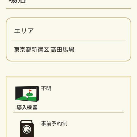
エリア
東京都新宿区 高田馬場
施
不明
設
詳
導入機器
細
事前予約制
情