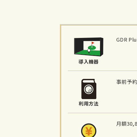
施
設
GDR P
詳
細
導入機器
情
報
事前予
利用方法
月額30,