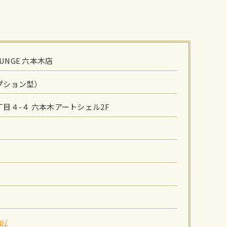
LOUNGE 六本木店
プション型）
目４-４ 六本木アートシェル2F
jp/