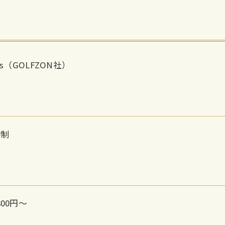
lus（GOLFZON社）
約制
800円〜