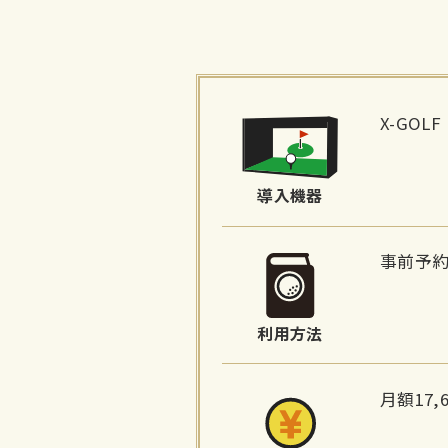
施
設
X-GOLF
詳
細
導入機器
情
報
事前予
利用方法
月額17