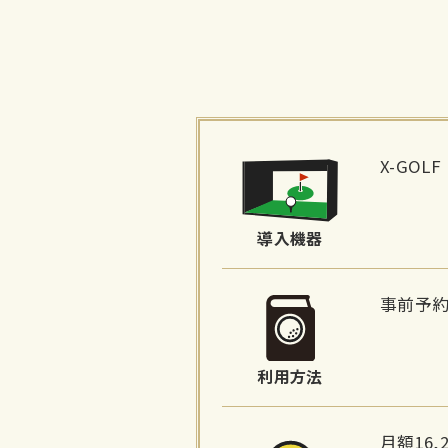
施
設
X-GOLF
詳
細
導入機器
情
報
事前予
利用方法
月額16