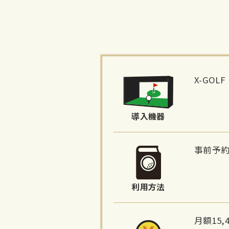
施
設
X-GOLF
詳
細
導入機器
情
報
事前予
利用方法
月額15