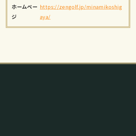
ホームペー
https://zengolf.jp/minamikoshig
ジ
aya/