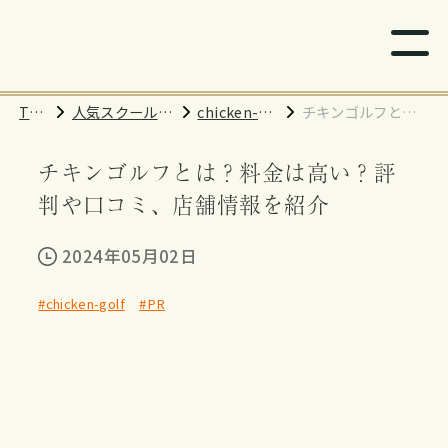
TO
人気スクール紹
chicken-go
チキンゴルフと
P
介
lf
は？料金は高い？
チキンゴルフとは？料金は高い？評
評判や口コミ、店
舗情報を紹介
判や口コミ、店舗情報を紹介
2024年05月02日
#chicken-golf
#PR