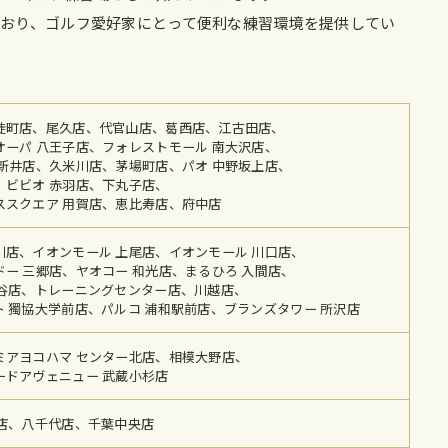
おり、ゴルフ愛好家にとって便利な練習環境を提供してい
徒町店、尾久店、代官山店、葛西店、江古田店、
オーパ 八王子店、フォレストモール 南大沢店、
西新井店、久米川店、茅場町店、パオ 中野坂上店、
、ビビオ 赤羽店、下丸子店、
ススクエア 用賀店、恵比寿店、府中店
川店、イオンモール 上尾店、イオンモール 川口店、
ー 三郷店、ヤオコー 和光店、まるひろ 入間店、
越谷店、トレーニングセンター店、川越店、
 獨協大学前店、パルコ 浦和駅前店、ブランズタワー 所沢店
ミアヨコハマ センター北店、相模大野店、
ードアヴェニュー 武蔵小杉店
柏店、八千代店、千葉中央店