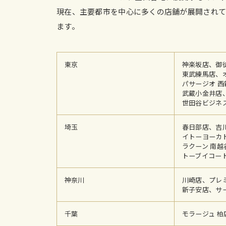
現在、主要都市を中心に多くの店舗が展開されて
ます。
東京
神楽坂店、御
東武練馬店、
パサージオ 
武蔵小金井店
世田谷ビジネ
埼玉
春日部店、吉
イトーヨーカド
ラクーン 南
トーブイコート
神奈川
川崎店、プレ
新⼦安店、サ
千葉
モラージュ 