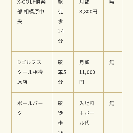
X-GOLF倶楽
駅
月額
無
部 相模原中
徒
8,800円
央
歩
14
分
Dゴルフス
駅
月額
無
クール相模
車5
11,000
原店
分
円
ボールパー
駅
入場料
無
ク
徒
＋ボー
歩
ル代
16