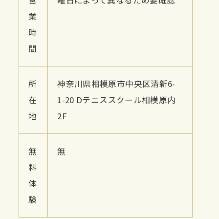
営
曜日によって異なるため要確認
業
時
間
所
神奈川県相模原市中央区清新6-
在
1-20 Dテニススクール相模原内
地
2F
無
無
料
体
験