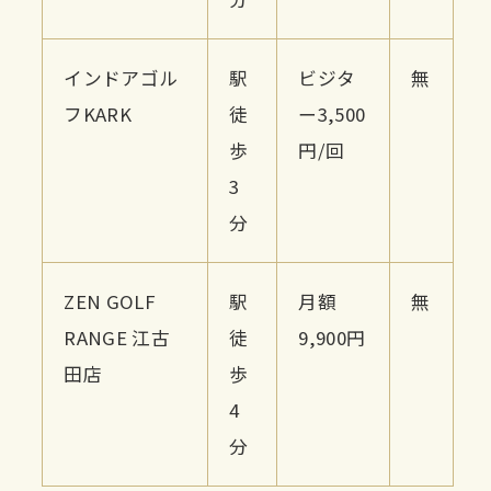
インドアゴル
駅
ビジタ
無
フKARK
徒
ー3,500
歩
円/回
3
分
ZEN GOLF
駅
月額
無
RANGE 江古
徒
9,900円
田店
歩
4
分