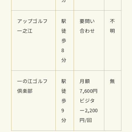
アップゴルフ
駅
要問い
不
一之江
徒
合わせ
明
歩
8
分
一の江ゴルフ
駅
月額
無
倶楽部
徒
7,600円
歩
ビジタ
9
ー2,200
分
円/回