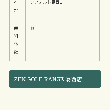
在
ンフォルト葛西1F
地
無
有
料
体
験
ZEN GOLF RANGE 葛西店