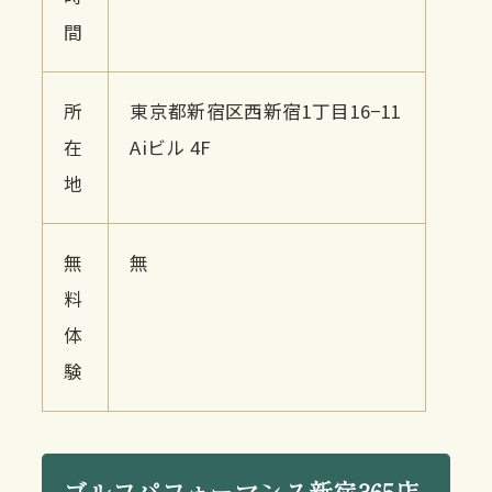
間
所
東京都新宿区西新宿1丁目16−11
在
Aiビル 4F
地
無
無
料
体
験
ゴルフパフォーマンス新宿365店