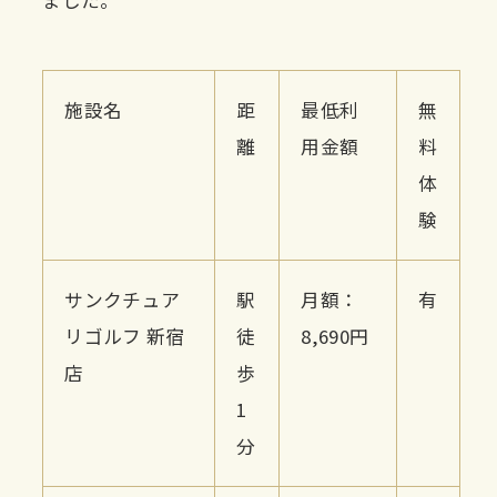
ました。
施設名
距
最低利
無
離
用金額
料
体
験
サンクチュア
駅
月額：
有
リゴルフ 新宿
徒
8,690円
店
歩
1
分